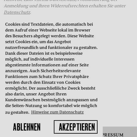
Anmeldung und ihren Widerrufsrechten erhalten Sie unter
Datenschutz
.
Cookies sind Textdateien, die automatisch bei
dem Aufruf einer Webseite lokal im Browser
THEATERKASSE
des Besuchers abgelegt werden. Diese Website
setzt Cookies ein, um das Angebot
in der Oberstadt
nutzerfreundlich und funktionaler zu gestalten.
Neustadt 7
Dank dieser Dateien ist es beispielsweise
35037 Marburg
möglich, auf individuelle Interessen
abgestimmte Informationen auf einer Seite
anzuzeigen. Auch Sicherheitsrelevante
Telefon: 06421. 99 02 70
Funktionen zum Schutz Ihrer Privatsphäre
E-Mail:
kasse@hltm.de
werden durch den Einsatz von Cookies
ermöglicht. Der ausschließliche Zweck besteht
Öffnungszeiten:
also darin, unser Angebot Ihren
Montag bis Freitag: 10.00–18.00 Uhr
Kundenwünschen bestmöglich anzupassen und
Samstag: 10.00–15.00 Uhr
die Seiten-Nutzung so komfortabel wie möglich
zu gestalten.
Hinweise zum Datenschutz
ABLEHNEN
AKZEPTIEREN
AGB
BARRIEREFREIHEIT
DATENSCHUTZ
IMPRESSUM