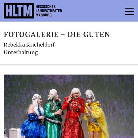
FOTOGALERIE – DIE GUTEN
SPIELPLAN
Rebekka Kricheldorf
ENSEMBLE
Unterhaltung
MITMACHEN
KARTEN
SERVICE
KONTAKT
THEATER & SCHULE
PODCAST