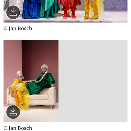
PRESSE
SUCHE
FACEBOO
TWITT
VIM
I
© Jan Bosch
ENGLISH
EINFACHE
SPRACHE
© Jan Bosch