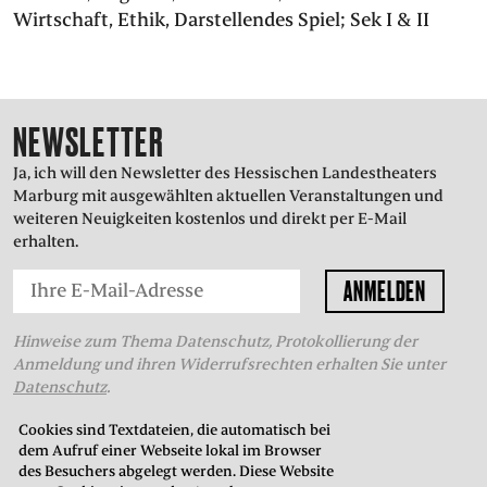
Wirtschaft, Ethik, Darstellendes Spiel; Sek I & II
PRESSE
SUCHE
FACEBOO
TWITT
VIM
I
NEWSLETTER
Ja, ich will den Newsletter des Hessischen Landestheaters
Marburg mit ausgewählten aktuellen Veranstaltungen und
ENGLISH
weiteren Neuigkeiten kostenlos und direkt per E-Mail
EINFACHE
erhalten.
SPRACHE
Hinweise zum Thema Datenschutz, Protokollierung der
Anmeldung und ihren Widerrufsrechten erhalten Sie unter
Datenschutz
.
Cookies sind Textdateien, die automatisch bei
dem Aufruf einer Webseite lokal im Browser
THEATERKASSE
des Besuchers abgelegt werden. Diese Website