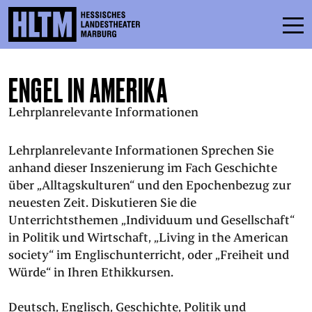
ENGEL IN AMERIKA
SPIELPLAN
Lehrplanrelevante Informationen
ENSEMBLE
MITMACHEN
Lehrplanrelevante Informationen Sprechen Sie
anhand dieser Inszenierung im Fach Geschichte
KARTEN
über „Alltagskulturen“ und den Epochenbezug zur
neuesten Zeit. Diskutieren Sie die
SERVICE
Unterrichtsthemen „Individuum und Gesellschaft“
in Politik und Wirtschaft, „Living in the American
society“ im Englischunterricht, oder „Freiheit und
KONTAKT
Würde“ in Ihren Ethikkursen.
THEATER & SCHULE
PODCAST
Deutsch, Englisch, Geschichte, Politik und