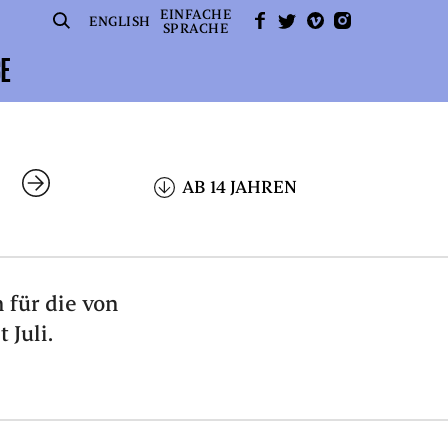
EINFACHE
SUCHE
FACEBOOK
TWITTER
VIMEO
INSTAGRAM
ENGLISH
SPRACHE
CE
AB 14 JAHREN
 für die von
Juli.