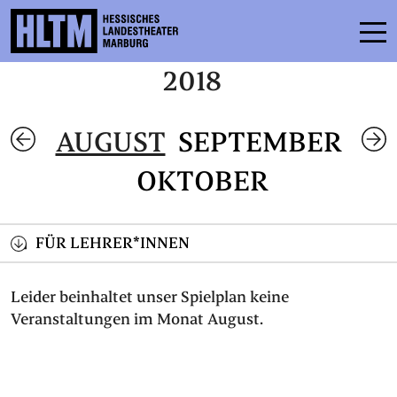
2018
SPIELPLAN
AUGUST
SEPTEMBER
ENSEMBLE
OKTOBER
MITMACHEN
KARTEN
FÜR LEHRER*INNEN
SERVICE
Leider beinhaltet unser Spielplan keine
Veranstaltungen im Monat August.
KONTAKT
THEATER & SCHULE
PODCAST