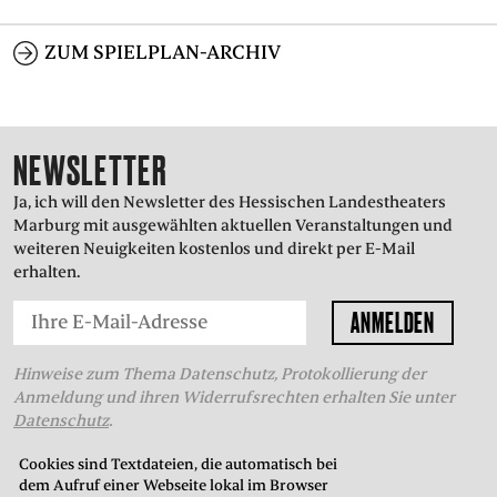
PRESSE
ZUM SPIELPLAN-ARCHIV
SUCHE
FACEBOO
TWITT
VIM
I
NEWSLETTER
Ja, ich will den Newsletter des Hessischen Landestheaters
ENGLISH
Marburg mit ausgewählten aktuellen Veranstaltungen und
EINFACHE
weiteren Neuigkeiten kostenlos und direkt per E-Mail
SPRACHE
erhalten.
Hinweise zum Thema Datenschutz, Protokollierung der
Anmeldung und ihren Widerrufsrechten erhalten Sie unter
Datenschutz
.
Cookies sind Textdateien, die automatisch bei
dem Aufruf einer Webseite lokal im Browser