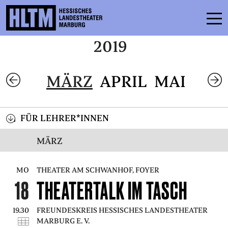
2019
SPIELPLAN
MÄRZ
APRIL
MAI
ENSEMBLE
MITMACHEN
FÜR LEHRER*INNEN
KARTEN
MÄRZ
SERVICE
MO
THEATER AM SCHWANHOF, FOYER
18
THEATERTALK IM TASCH
KONTAKT
THEATER & SCHULE
19.30
FREUNDESKREIS HESSISCHES LANDESTHEATER
PODCAST
MARBURG E. V.