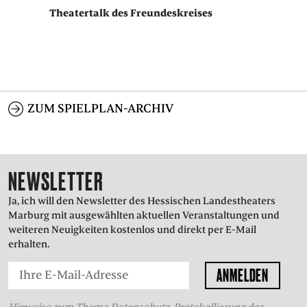
PRESSE
Theatertalk des Freundeskreises
SUCHE
FACEBOO
TWITT
VIM
I
ZUM SPIELPLAN-ARCHIV
ENGLISH
EINFACHE
SPRACHE
NEWSLETTER
Ja, ich will den Newsletter des Hessischen Landestheaters
Marburg mit ausgewählten aktuellen Veranstaltungen und
weiteren Neuigkeiten kostenlos und direkt per E-Mail
erhalten.