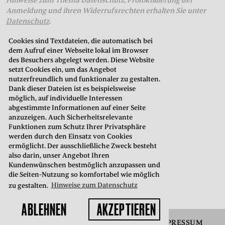
Hinweise zum Thema Datenschutz, Protokollierung der
Anmeldung und ihren Widerrufsrechten erhalten Sie unter
Datenschutz
.
Cookies sind Textdateien, die automatisch bei
dem Aufruf einer Webseite lokal im Browser
THEATERKASSE
des Besuchers abgelegt werden. Diese Website
setzt Cookies ein, um das Angebot
in der Oberstadt
nutzerfreundlich und funktionaler zu gestalten.
Neustadt 7
Dank dieser Dateien ist es beispielsweise
35037 Marburg
möglich, auf individuelle Interessen
abgestimmte Informationen auf einer Seite
anzuzeigen. Auch Sicherheitsrelevante
Telefon: 06421. 99 02 70
Funktionen zum Schutz Ihrer Privatsphäre
E-Mail:
kasse@hltm.de
werden durch den Einsatz von Cookies
ermöglicht. Der ausschließliche Zweck besteht
Öffnungszeiten:
also darin, unser Angebot Ihren
Montag bis Freitag: 10.00–18.00 Uhr
Kundenwünschen bestmöglich anzupassen und
Samstag: 10.00–15.00 Uhr
die Seiten-Nutzung so komfortabel wie möglich
zu gestalten.
Hinweise zum Datenschutz
ABLEHNEN
AKZEPTIEREN
AGB
BARRIEREFREIHEIT
DATENSCHUTZ
IMPRESSUM