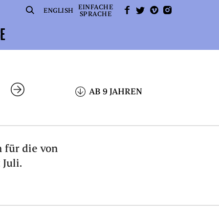
EINFACHE
SUCHE
FACEBOOK
TWITTER
VIMEO
INSTAGRAM
ENGLISH
SPRACHE
CE
AB 9 JAHREN
 für die von
Juli.