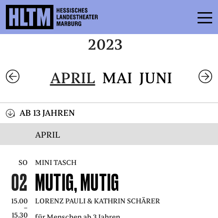
2023
SPIELPLAN
APRIL
MAI
JUNI
ENSEMBLE
MITMACHEN
AB 13 JAHREN
KARTEN
APRIL
SERVICE
SO
MINI TASCH
02
MUTIG, MUTIG
KONTAKT
THEATER & SCHULE
15.00
LORENZ PAULI & KATHRIN SCHÄRER
–
PODCAST
15.30
für Menschen ab 3 Jahren