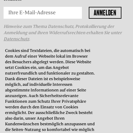
Hinweise zum Thema Datenschutz, Protokollierung der
Anmeldung und ihren Widerrufsrechten erhalten Sie unter
Datenschutz
.
Cookies sind Textdateien, die automatisch bei
dem Aufruf einer Webseite lokal im Browser
THEATERKASSE
des Besuchers abgelegt werden. Diese Website
setzt Cookies ein, um das Angebot
in der Oberstadt
nutzerfreundlich und funktionaler zu gestalten.
Neustadt 7
Dank dieser Dateien ist es beispielsweise
35037 Marburg
möglich, auf individuelle Interessen
abgestimmte Informationen auf einer Seite
anzuzeigen. Auch Sicherheitsrelevante
Telefon: 06421. 99 02 70
Funktionen zum Schutz Ihrer Privatsphäre
E-Mail:
kasse@hltm.de
werden durch den Einsatz von Cookies
ermöglicht. Der ausschließliche Zweck besteht
Öffnungszeiten:
also darin, unser Angebot Ihren
Montag bis Freitag: 10.00–18.00 Uhr
Kundenwünschen bestmöglich anzupassen und
Samstag: 10.00–15.00 Uhr
die Seiten-Nutzung so komfortabel wie möglich