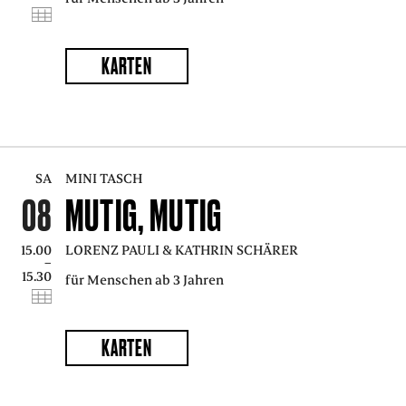
PRESSE
KARTEN
SUCHE
FACEBOO
TWITT
VIM
I
ENGLISH
SA
MINI TASCH
EINFACHE
08
MUTIG, MUTIG
SPRACHE
15.00
LORENZ PAULI & KATHRIN SCHÄRER
–
15.30
für Menschen ab 3 Jahren
KARTEN