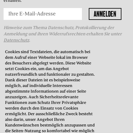
erhalten.
Hinweise zum Thema Datenschutz, Protokollierung der
Anmeldung und ihren Widerrufsrechten erhalten Sie unter
Datenschutz
.
Cookies sind Textdateien, die automatisch bei
dem Aufruf einer Webseite lokal im Browser
THEATERKASSE
des Besuchers abgelegt werden. Diese Website
setzt Cookies ein, um das Angebot
in der Oberstadt
nutzerfreundlich und funktionaler zu gestalten.
Neustadt 7
Dank dieser Dateien ist es beispielsweise
35037 Marburg
möglich, auf individuelle Interessen
abgestimmte Informationen auf einer Seite
anzuzeigen. Auch Sicherheitsrelevante
Telefon: 06421. 99 02 70
Funktionen zum Schutz Ihrer Privatsphäre
E-Mail:
kasse@hltm.de
werden durch den Einsatz von Cookies
ermöglicht. Der ausschließliche Zweck besteht
Öffnungszeiten:
also darin, unser Angebot Ihren
Montag bis Freitag: 10.00–18.00 Uhr
Kundenwünschen bestmöglich anzupassen und
Samstag: 10.00–15.00 Uhr
die Seiten-Nutzung so komfortabel wie möglich