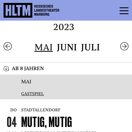
2023
SPIELPLAN
MAI
JUNI
JULI
ENSEMBLE
MITMACHEN
AB 8 JAHREN
KARTEN
MAI
SERVICE
GASTSPIEL
KONTAKT
DO
STADTALLENDORF
04
MUTIG, MUTIG
THEATER & SCHULE
PODCAST