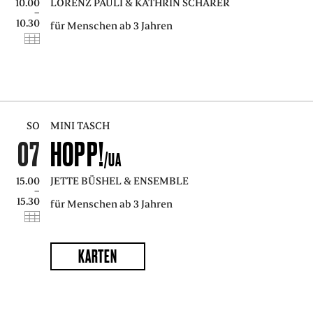
10.00
LORENZ PAULI & KATHRIN SCHÄRER
PRESSE
–
10.30
für Menschen ab 3 Jahren
SUCHE
FACEBOO
TWITT
VIM
I
SO
MINI TASCH
ENGLISH
07
HOPP!
EINFACHE
/UA
SPRACHE
15.00
JETTE BÜSHEL & ENSEMBLE
–
15.30
für Menschen ab 3 Jahren
KARTEN