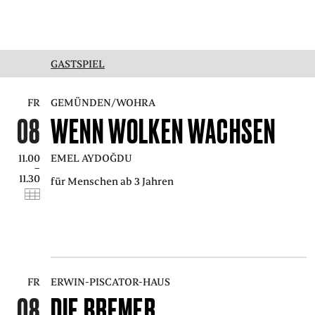
GASTSPIEL
FR
GEMÜNDEN/WOHRA
08
WENN WOLKEN WACHSEN
11.00
EMEL AYDOĞDU
–
11.30
für Menschen ab 3 Jahren
FR
ERWIN-PISCATOR-HAUS
08
DIE BREMER