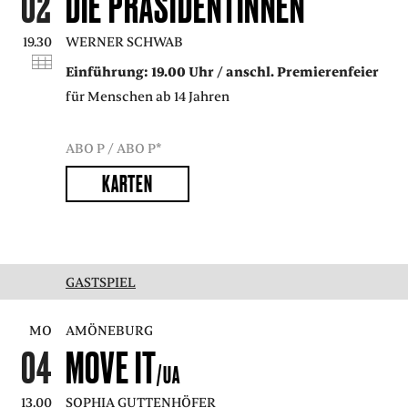
02
DIE PRÄSIDENTINNEN
PRESSE
19.30
WERNER SCHWAB
Einführung: 19.00 Uhr / anschl. Premierenfeier
SUCHE
FACEBOO
TWITT
VIM
I
für Menschen ab 14 Jahren
ABO P / ABO P*
ENGLISH
KARTEN
EINFACHE
SPRACHE
GASTSPIEL
MO
AMÖNEBURG
04
MOVE IT
/UA
13.00
SOPHIA GUTTENHÖFER