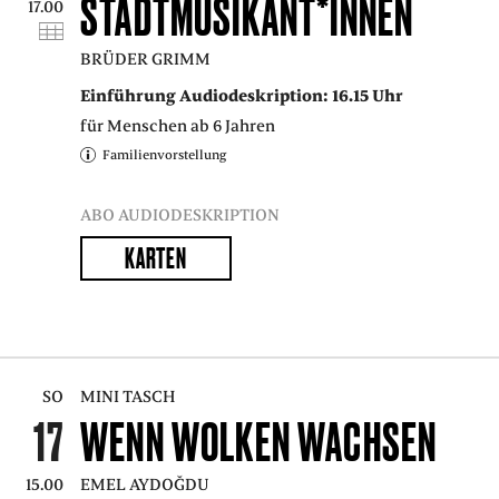
STADTMUSIKANT*INNEN
17.00
BRÜDER GRIMM
Einführung Audiodeskription: 16.15 Uhr
für Menschen ab 6 Jahren
Familienvorstellung
ABO AUDIODESKRIPTION
KARTEN
SO
MINI TASCH
17
WENN WOLKEN WACHSEN
15.00
EMEL AYDOĞDU