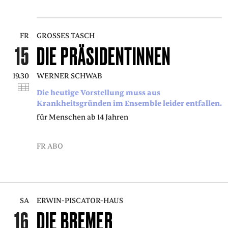
FR
GROSSES TASCH
15
DIE PRÄSIDENTINNEN
19.30
WERNER SCHWAB
Die heutige Vorstellung muss aus
Krankheitsgründen im Ensemble leider entfallen.
für Menschen ab 14 Jahren
FR ABO
SA
ERWIN-PISCATOR-HAUS
16
DIE BREMER