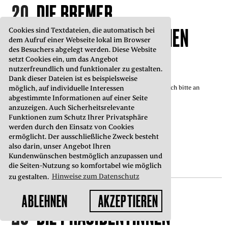
20
DIE BREMER
STADTMUSIKANT*INNEN
Cookies sind Textdateien, die automatisch bei
11.00
dem Aufruf einer Webseite lokal im Browser
des Besuchers abgelegt werden. Diese Website
BRÜDER GRIMM
setzt Cookies ein, um das Angebot
nutzerfreundlich und funktionaler zu gestalten.
für Menschen ab 6 Jahren
Dank dieser Dateien ist es beispielsweise
möglich, auf individuelle Interessen
Schulvorstellung: bei Interesse wenden Sie sich bitte an
familienstueck@hltm.de.
abgestimmte Informationen auf einer Seite
anzuzeigen. Auch Sicherheitsrelevante
Funktionen zum Schutz Ihrer Privatsphäre
werden durch den Einsatz von Cookies
AUSVERKAUFT
ermöglicht. Der ausschließliche Zweck besteht
also darin, unser Angebot Ihren
Kundenwünschen bestmöglich anzupassen und
die Seiten-Nutzung so komfortabel wie möglich
zu gestalten.
Hinweise zum Datenschutz
MI
GROSSES TASCH
ABLEHNEN
AKZEPTIEREN
20
DIE PRÄSIDENTINNEN