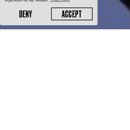
der Marburger Künstlerin Doris Conrads
von Lena Giovanazzi.
DENY
ACCEPT
NEXT DATES:
SEPTEMBER
WE
ERWIN-PISCATOR-HAUS
16
SICHTUNGSPROBE FÜR
LEHRKRÄFTE
ANGELALAND