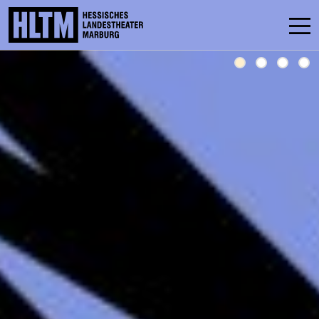
SCHEDULE
ENSEMBLE
PARTICIPATE
TICKETS
SERVICE
CONTACT
THEATRE & SCHOOL
PODCAST