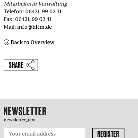
Mitarbeiterin Verwaltung
PRESS
Telefon: 06421. 99 02 31
Fax: 06421. 99 02 41
Mail:
info@hltm.de
SUCHE
FACEBOO
TWITT
VIM
I
Back to Overview
DEUTSCH
SHARE
EINFACHE
SPRACHE
NEWSLETTER
newsletter_text