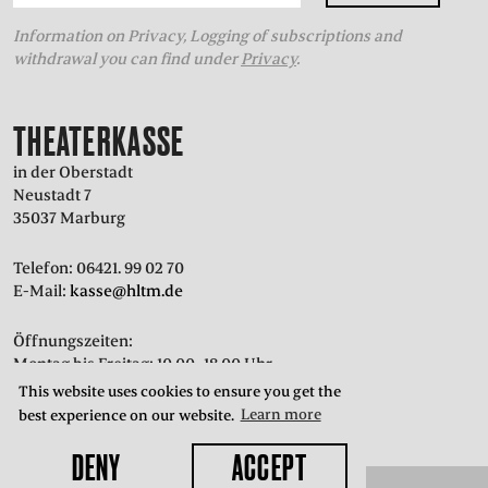
Information on Privacy, Logging of subscriptions and
withdrawal you can find under
Privacy
.
THEATERKASSE
in der Oberstadt
Neustadt 7
35037 Marburg
Telefon: 06421. 99 02 70
E-Mail:
kasse@hltm.de
Öffnungszeiten:
Montag bis Freitag: 10.00–18.00 Uhr
Samstag: 10.00–15.00 Uhr
This website uses cookies to ensure you get the
best experience on our website.
Learn more
DENY
ACCEPT