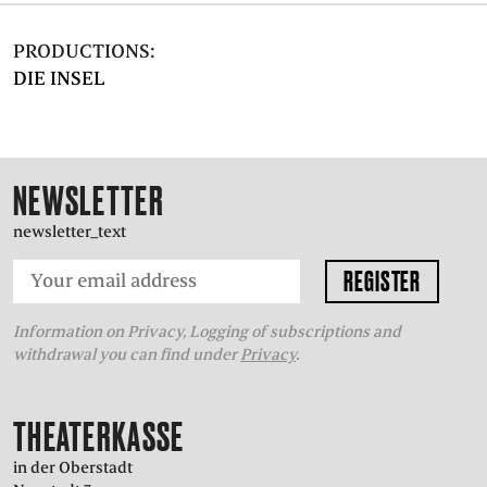
PRESS
PRODUCTIONS:
DIE INSEL
SUCHE
FACEBOO
TWITT
VIM
I
NEWSLETTER
DEUTSCH
newsletter_text
EINFACHE
SPRACHE
Information on Privacy, Logging of subscriptions and
withdrawal you can find under
Privacy
.
THEATERKASSE
in der Oberstadt