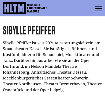
SIBYLLE PFEIFFER
SCHEDULE
ENSEMBLE
Sibylle Pfeiffer ist seit 2021 Ausstattungsleiterin am
PARTICIPATE
Staatstheater Kassel. Sie ist tätig als Bühnen- und
Kostümbildnerin für Schauspiel, Musiktheater und
TICKETS
Tanz. Darüber hinaus arbeitete sie an der Oper
Dortmund, im Nelson Mandela Theatre
SERVICE
Johannesburg, Anhaltisches Theater Dessau,
Mecklenburgerisches Staatstheater Schwerin,
Theater Nordhausen, Theater Bremerhaven, Theater
CONTACT
Osnabrück und der Oper Leipzig.
THEATRE & SCHOOL
PODCAST