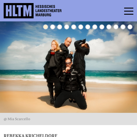
SCHEDULE
ENSEMBLE
PARTICIPATE
TICKETS
SERVICE
CONTACT
@ Mia Scarcello
THEATRE & SCHOOL
PODCAST
REBEKKA KRICHELDORF