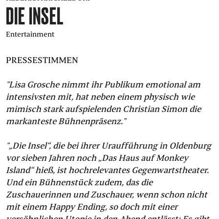
DIE INSEL
PRESS
Entertainment
SUCHE
FACEBOO
TWITT
VIM
I
PRESSESTIMMEN
"Lisa Grosche nimmt ihr Publikum emotional am
DEUTSCH
intensivsten mit, hat neben einem physisch wie
EINFACHE
mimisch stark aufspielenden Christian Simon die
SPRACHE
markanteste Bühnenpräsenz."
"„Die Insel“, die bei ihrer Uraufführung in Oldenburg
vor sieben Jahren noch „Das Haus auf Monkey
Island“ hieß, ist hochrelevantes Gegenwartstheater.
Und ein Bühnenstück zudem, das die
Zuschauerinnen und Zuschauer, wenn schon nicht
mit einem Happy Ending, so doch mit einer
versöhnlichen Utopie in den Abend entlässt: Es gibt