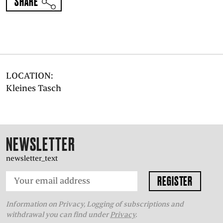
SHARE
PRESS
SUCHE
FACEBOO
TWITT
VIM
I
LOCATION:
Kleines Tasch
DEUTSCH
EINFACHE
SPRACHE
NEWSLETTER
newsletter_text
Information on Privacy, Logging of subscriptions and
withdrawal you can find under
Privacy
.