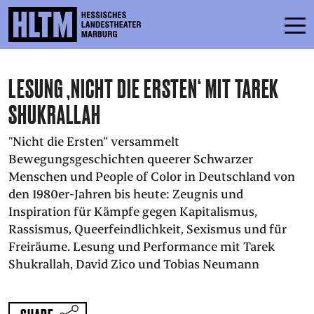
LESUNG ‚NICHT DIE ERSTEN‘ MIT TAREK
SCHEDULE
SHUKRALLAH
ENSEMBLE
"Nicht die Ersten“ versammelt
PARTICIPATE
Bewegungsgeschichten queerer Schwarzer
Menschen und People of Color in Deutschland von
TICKETS
den 1980er-Jahren bis heute: Zeugnis und
SERVICE
Inspiration für Kämpfe gegen Kapitalismus,
Rassismus, Queerfeindlichkeit, Sexismus und für
Freiräume. Lesung und Performance mit Tarek
CONTACT
Shukrallah, David Zico und Tobias Neumann
THEATRE & SCHOOL
PODCAST