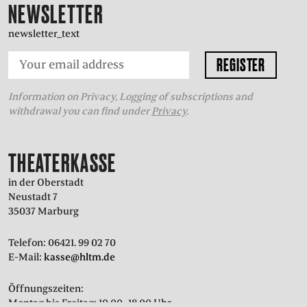
NEWSLETTER
newsletter_text
Information on Privacy, Logging of subscriptions and
withdrawal you can find under
Privacy
.
THEATERKASSE
in der Oberstadt
Neustadt 7
35037 Marburg
Telefon: 06421. 99 02 70
E-Mail:
kasse@hltm.de
Öffnungszeiten:
Montag bis Freitag: 10.00–18.00 Uhr