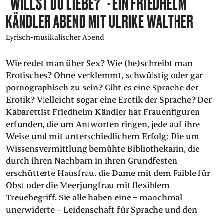
"WILLST DU LIEBE?" - EIN FRIEDHELM
PRESS
KÄNDLER ABEND MIT ULRIKE WALTHER
Lyrisch-musikalischer Abend
SUCHE
FACEBOO
TWITT
VIM
I
Wie redet man über Sex? Wie (be)schreibt man
Erotisches? Ohne verklemmt, schwülstig oder gar
pornographisch zu sein? Gibt es eine Sprache der
DEUTSCH
Erotik? Vielleicht sogar eine Erotik der Sprache? Der
EINFACHE
Kabarettist Friedhelm Kändler hat Frauenfiguren
SPRACHE
erfunden, die um Antworten ringen, jede auf ihre
Weise und mit unterschiedlichem Erfolg: Die um
Wissensvermittlung bemühte Bibliothekarin, die
durch ihren Nachbarn in ihren Grundfesten
erschütterte Hausfrau, die Dame mit dem Faible für
Obst oder die Meerjungfrau mit flexiblem
Treuebegriff. Sie alle haben eine – manchmal
unerwiderte – Leidenschaft für Sprache und den