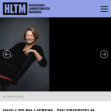
SCHEDULE
ENSEMBLE
PARTICIPATE
TICKETS
SERVICE
CONTACT
@ Marie Liebig
THEATRE & SCHOOL
PODCAST