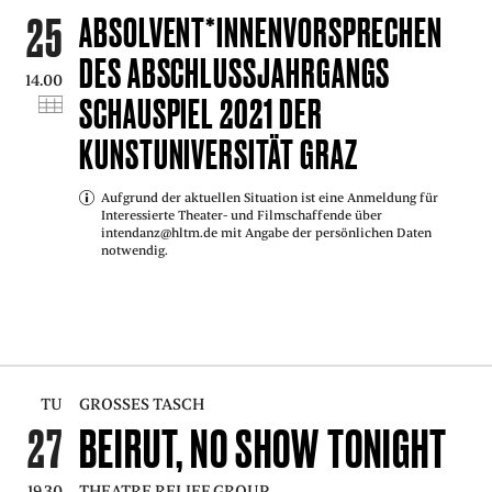
25
ABSOLVENT*INNENVORSPRECHEN
DES ABSCHLUSSJAHRGANGS
14.00
SCHAUSPIEL 2021 DER
KUNSTUNIVERSITÄT GRAZ
Aufgrund der aktuellen Situation ist eine Anmeldung für
Interessierte Theater- und Filmschaffende über
intendanz@hltm.de mit Angabe der persönlichen Daten
notwendig.
TU
GROSSES TASCH
27
BEIRUT, NO SHOW TONIGHT
19.30
THEATRE RELIEF GROUP