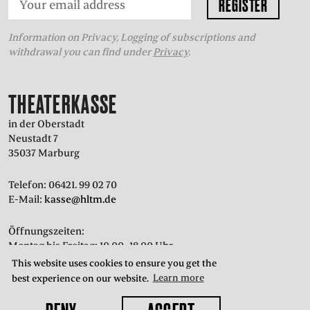
Information on Privacy, Logging of subscriptions and
withdrawal you can find under
Privacy
.
THEATERKASSE
in der Oberstadt
Neustadt 7
35037 Marburg
Telefon: 06421. 99 02 70
E-Mail:
kasse@hltm.de
Öffnungszeiten:
Montag bis Freitag: 10.00–18.00 Uhr
Samstag: 10.00–15.00 Uhr
This website uses cookies to ensure you get the
best experience on our website.
Learn more