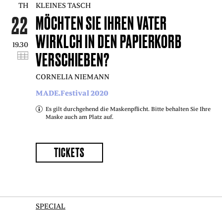
TH
KLEINES TASCH
PRESS
22
MÖCHTEN SIE IHREN VATER
WIRKLCH IN DEN PAPIERKORB
SUCHE
FACEBOO
TWITT
VIM
I
19.30
VERSCHIEBEN?
CORNELIA NIEMANN
MADE.Festival 2020
DEUTSCH
EINFACHE
Es gilt durchgehend die Maskenpflicht. Bitte behalten Sie Ihre
SPRACHE
Maske auch am Platz auf.
TICKETS
SPECIAL