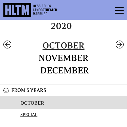
2020
SCHEDULE
OCTOBER
ENSEMBLE
NOVEMBER
PARTICIPATE
DECEMBER
TICKETS
SERVICE
FROM 5 YEARS
OCTOBER
CONTACT
THEATRE & SCHOOL
SPECIAL
PODCAST