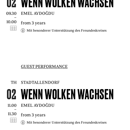
02
WENN WOLKEN WACHSEN
PRESS
09.30
EMEL AYDOĞDU
–
10.00
from 3 years
SUCHE
FACEBOO
TWITT
VIM
I
Mit besonderer Unterstützung des Freundeskreises
DEUTSCH
EINFACHE
GUEST PERFORMANCE
SPRACHE
TH
STADTALLENDORF
02
WENN WOLKEN WACHSEN
11.00
EMEL AYDOĞDU
–
11.30
from 3 years
Mit besonderer Unterstützung des Freundeskreises