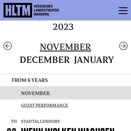
2023
SCHEDULE
NOVEMBER
ENSEMBLE
DECEMBER
JANUARY
PARTICIPATE
TICKETS
FROM 6 YEARS
SERVICE
NOVEMBER
GUEST PERFORMANCE
CONTACT
THEATRE & SCHOOL
TH
STADTALLENDORF
PODCAST