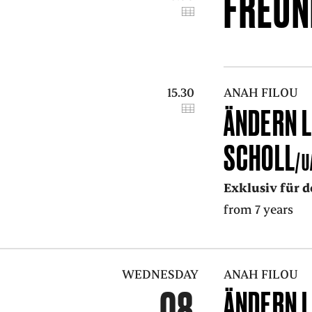
FREUN
15.30
ANAH FILOU
ÄNDERN L
SCHOLL
/U
Exklusiv für 
from 7 years
WEDNESDAY
ANAH FILOU
08
ÄNDERN L