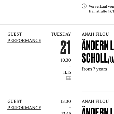
Vorverkauf von 
Hainstraße 47, T
GUEST
TUESDAY
ANAH FILOU
21
PERFORMANCE
ÄNDERN L
SCHOLL
/U
10.30
–
from 7 years
11.15
GUEST
13.00
ANAH FILOU
–
PERFORMANCE
ÄNDERN L
13.45