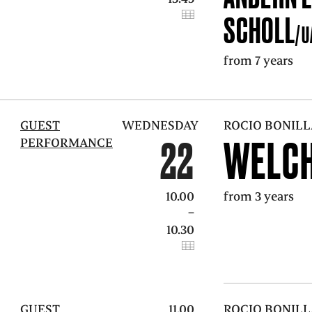
SCHOLL
/U
from 7 years
GUEST
WEDNESDAY
ROCIO BONILL
22
WELCH
PERFORMANCE
10.00
from 3 years
–
10.30
GUEST
11.00
ROCIO BONILL