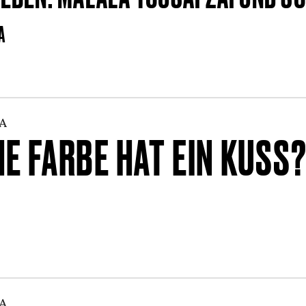
A
A
E FARBE HAT EIN KUSS
A