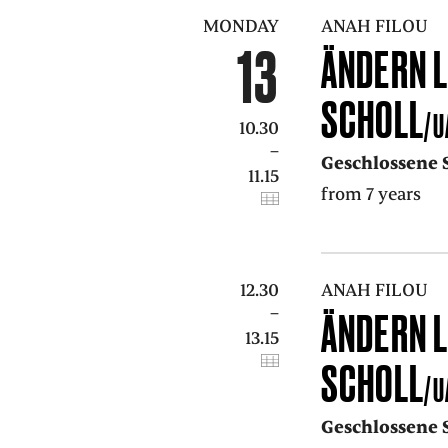
MONDAY
ANAH FILOU
13
ÄNDERN L
SCHOLL
/U
10.30
–
Geschlossene 
11.15
from 7 years
12.30
ANAH FILOU
–
ÄNDERN L
13.15
SCHOLL
/U
Geschlossene 