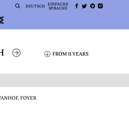
EINFACHE
SUCHE
FACEBOOK
TWITTER
VIMEO
INSTAGRAM
DEUTSCH
SPRACHE
CE
H
FROM 11 YEARS
ANHOF, FOYER