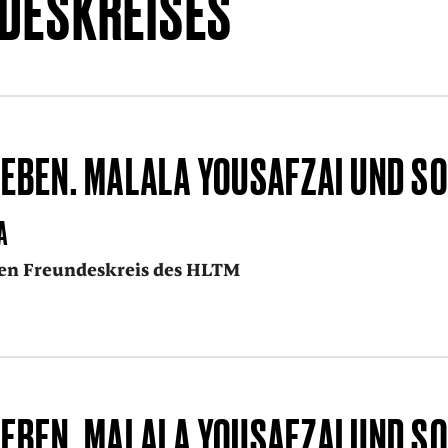
DESKREISES
EBEN. MALALA YOUSAFZAI UND SO
A
den Freundeskreis des HLTM
EBEN. MALALA YOUSAFZAI UND SO