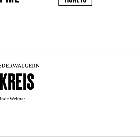
EDERWALGERN
DKREIS
einde Weimar