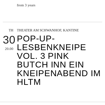
from 3 years
TH
THEATER AM SCHWANHOF, KANTINE
30
POP-UP-
LESBENKNEIPE
20.00
VOL. 3 PINK
BUTCH INN EIN
KNEIPENABEND IM
HLTM