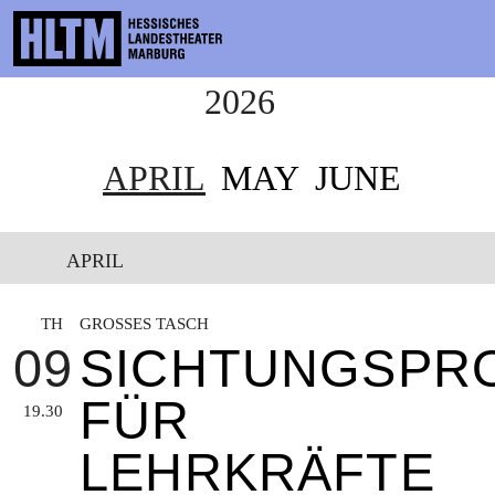
2026
CONTACT
THEATRE & SCHOOL
APRIL
MAY
JUNE
PODCAST
PRESS
APRIL
SCHEDULE
TH
GROSSES TASCH
ENSEMBLE
09
SICHTUNGSPR
PARTICIPATE
FÜR
19.30
TICKETS
LEHRKRÄFTE