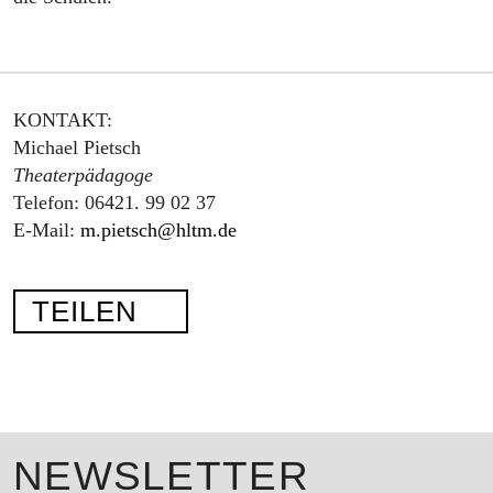
SERVICE
SUCHE
FA
KONTAKT:
Michael Pietsch
DE
Theaterpädagoge
EN
Telefon: 06421. 99 02 37
E-Mail:
m.pietsch@hltm.de
TEILEN
NEWSLETTER