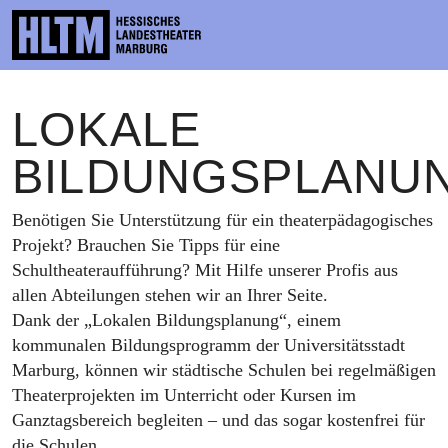
KONTAKT
LOKALE
THEATER & SCHULE
BILDUNGSPLANU
PODCAST
PRESSE
Benötigen Sie Unterstützung für ein theaterpädagogisches
Projekt? Brauchen Sie Tipps für eine
SPIELPLAN
Schultheateraufführung? Mit Hilfe unserer Profis aus
allen Abteilungen stehen wir an Ihrer Seite.
ENSEMBLE
Dank der „Lokalen Bildungsplanung“, einem
kommunalen Bildungsprogramm der Universitätsstadt
MITMACHEN
Marburg, können wir städtische Schulen bei regelmäßigen
Theaterprojekten im Unterricht oder Kursen im
KARTEN
Ganztagsbereich begleiten – und das sogar kostenfrei für
die Schulen.