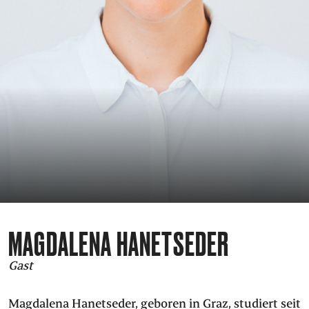
PRESSE
SUCHE
FACEBOO
TWITT
VIM
I
DEUTSCH
ENGLISH
MAGDALENA HANETSEDER
Gast
Magdalena Hanetseder, geboren in Graz, studiert seit