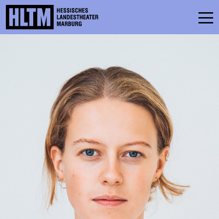
SPIELPLAN
ENSEMBLE
MITMACHEN
KARTEN
SERVICE
KONTAKT
THEATER & SCHULE
PODCAST