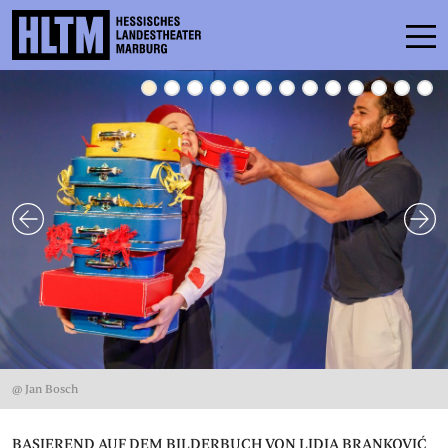
SPIELPLAN
ENSEMBLE
MITMACHEN
KARTEN
SERVICE
KONTAKT
@ Jan Bosch
THEATER & SCHULE
PODCAST
BASIEREND AUF DEM BILDERBUCH VON LIDIA BRANKOVIĆ