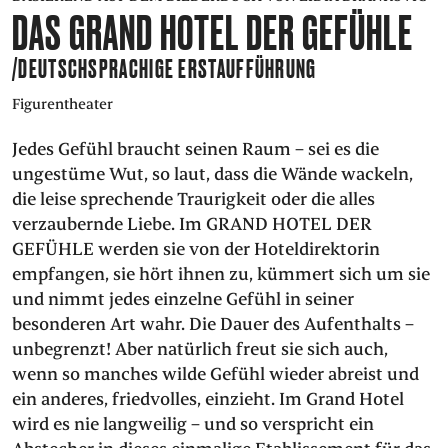
DAS GRAND HOTEL DER GEFÜHLE
PRESSE
/DEUTSCHSPRACHIGE ERSTAUFFÜHRUNG
SUCHE
FACEBOO
TWITT
VIM
I
Figurentheater
Jedes Gefühl braucht seinen Raum – sei es die
ungestüme Wut, so laut, dass die Wände wackeln,
DEUTSCH
die leise sprechende Traurigkeit oder die alles
ENGLISH
verzaubernde Liebe. Im GRAND HOTEL DER
GEFÜHLE werden sie von der Hoteldirektorin
empfangen, sie hört ihnen zu, kümmert sich um sie
und nimmt jedes einzelne Gefühl in seiner
besonderen Art wahr. Die Dauer des Aufenthalts –
unbegrenzt! Aber natürlich freut sie sich auch,
wenn so manches wilde Gefühl wieder abreist und
ein anderes, friedvolles, einzieht. Im Grand Hotel
wird es nie langweilig – und so verspricht ein