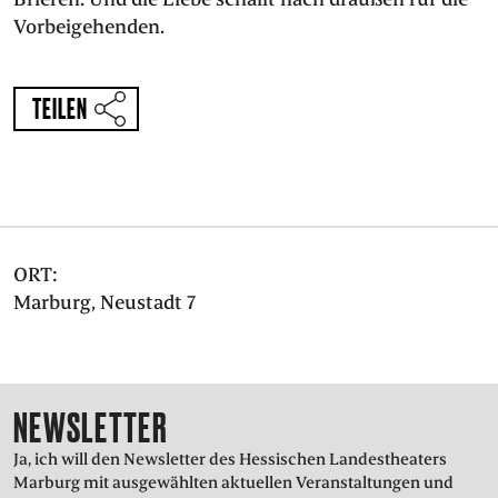
PRESSE
Vorbeigehenden.
SUCHE
FACEBOO
TWITT
VIM
I
TEILEN
DEUTSCH
ENGLISH
ORT:
Marburg, Neustadt 7
NEWSLETTER
Ja, ich will den Newsletter des Hessischen Landestheaters
Marburg mit ausgewählten aktuellen Veranstaltungen und