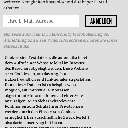
weiteren Neuigkeiten kostenlos und direkt per E-Mail
erhalten.
Hinweise zum Thema Datenschutz, Protokollierung der
Anmeldung und ihren Widerrufsrechten erhalten Sie unter
Datenschutz
.
Cookies sind Textdateien, die automatisch bei
dem Aufruf einer Webseite lokal im Browser
THEATERKASSE
des Besuchers abgelegt werden. Diese Website
setzt Cookies ein, um das Angebot
in der Oberstadt
nutzerfreundlich und funktionaler zu gestalten.
Neustadt 7
Dank dieser Dateien ist es beispielsweise
35037 Marburg
möglich, auf individuelle Interessen
abgestimmte Informationen auf einer Seite
anzuzeigen. Auch Sicherheitsrelevante
Telefon: 06421. 99 02 70
Funktionen zum Schutz Ihrer Privatsphäre
E-Mail:
kasse@hltm.de
werden durch den Einsatz von Cookies
ermöglicht. Der ausschließliche Zweck besteht
Öffnungszeiten:
also darin, unser Angebot Ihren
Montag bis Freitag: 10.00–18.00 Uhr