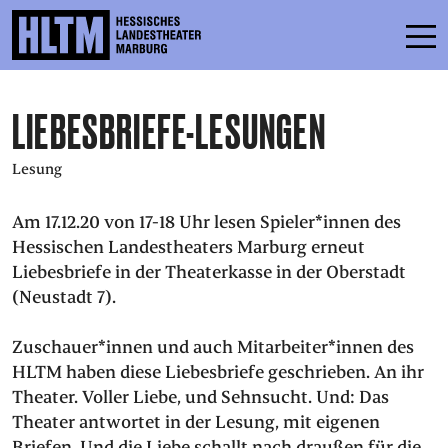
LIEBESBRIEFE-LESUNGEN
SPIELPLAN
ENSEMBLE
Lesung
MITMACHEN
Am 17.12.20 von 17-18 Uhr lesen Spieler*innen des
Hessischen Landestheaters Marburg erneut
KARTEN
Liebesbriefe in der Theaterkasse in der Oberstadt
(Neustadt 7).
SERVICE
Zuschauer*innen und auch Mitarbeiter*innen des
KONTAKT
HLTM haben diese Liebesbriefe geschrieben. An ihr
Theater. Voller Liebe, und Sehnsucht. Und: Das
THEATER & SCHULE
Theater antwortet in der Lesung, mit eigenen
PODCAST
Briefen. Und die Liebe schallt nach draußen für die