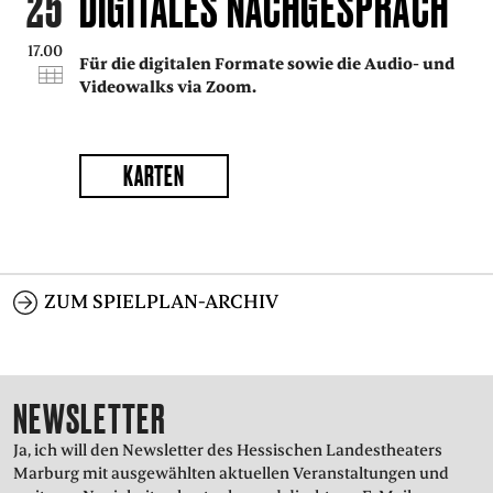
25
DIGITALES NACHGESPRÄCH
PRESSE
17.00
Für die digitalen Formate sowie die Audio- und
Videowalks via Zoom.
SUCHE
FACEBOO
TWITT
VIM
I
KARTEN
DEUTSCH
ENGLISH
ZUM SPIELPLAN-ARCHIV
NEWSLETTER
Ja, ich will den Newsletter des Hessischen Landestheaters
Marburg mit ausgewählten aktuellen Veranstaltungen und