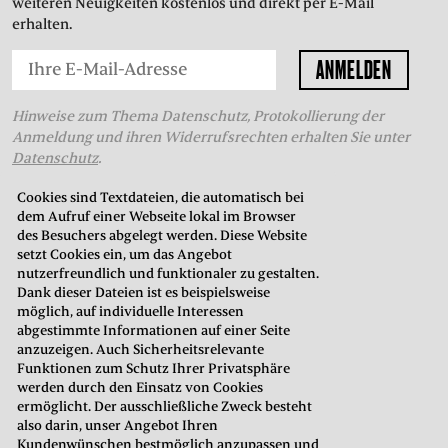
weiteren Neuigkeiten kostenlos und direkt per E-Mail
erhalten.
Hinweise zum Thema Datenschutz, Protokollierung der
Anmeldung und ihren Widerrufsrechten erhalten Sie unter
Datenschutz
.
Cookies sind Textdateien, die automatisch bei
dem Aufruf einer Webseite lokal im Browser
THEATERKASSE
des Besuchers abgelegt werden. Diese Website
setzt Cookies ein, um das Angebot
in der Oberstadt
nutzerfreundlich und funktionaler zu gestalten.
Neustadt 7
Dank dieser Dateien ist es beispielsweise
35037 Marburg
möglich, auf individuelle Interessen
abgestimmte Informationen auf einer Seite
anzuzeigen. Auch Sicherheitsrelevante
Telefon: 06421. 99 02 70
Funktionen zum Schutz Ihrer Privatsphäre
E-Mail:
kasse@hltm.de
werden durch den Einsatz von Cookies
ermöglicht. Der ausschließliche Zweck besteht
Öffnungszeiten:
also darin, unser Angebot Ihren
Montag bis Freitag: 10.00–18.00 Uhr
Kundenwünschen bestmöglich anzupassen und