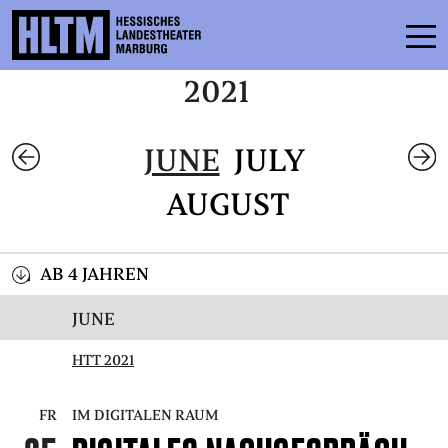
2021
SPIELPLAN
JUNE
JULY
ENSEMBLE
AUGUST
MITMACHEN
KARTEN
AB 4 JAHREN
SERVICE
JUNE
HTT 2021
KONTAKT
THEATER & SCHULE
FR
IM DIGITALEN RAUM
PODCAST