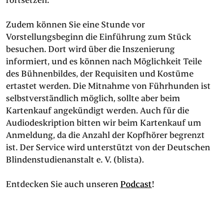
fortsetzen.
PRESS
Zudem können Sie eine Stunde vor
Vorstellungsbeginn die Einführung zum Stück
SUCHE
FACEBOO
TWITT
VIM
I
besuchen. Dort wird über die Inszenierung
informiert, und es können nach Möglichkeit Teile
des Bühnenbildes, der Requisiten und Kostüme
ertastet werden. Die Mitnahme von Führhunden ist
DEUTSCH
selbstverständlich möglich, sollte aber beim
EINFACHE
Kartenkauf angekündigt werden. Auch für die
SPRACHE
Audiodeskription bitten wir beim Kartenkauf um
Anmeldung, da die Anzahl der Kopfhörer begrenzt
ist. Der Service wird unterstützt von der Deutschen
Blindenstudienanstalt e. V. (blista).
Entdecken Sie auch unseren
Podcast
!