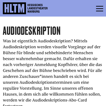
AUDIODESKRIPTION
SCHEDULE
ENSEMBLE
Was ist eigentlich Audiodeskription? Mittels
Audiodeskription werden visuelle Vorgänge auf der
PARTICIPATE
Bühne für blinde und sehbehinderte Menschen
besser wahrnehmbar gemacht. Dafür erhalten sie
TICKETS
nach vorheriger Anmeldung Kopfhörer, über die das
SERVICE
Geschehen auf der Bühne beschrieben wird. Für alle
anderen Zuschauer*innen handelt es sich bei
unseren Audiodeskriptionsterminen um eine
CONTACT
reguläre Vorstellung. Im Sinne unseres offenen
Hauses, in dem sich alle willkommen fühlen sollen,
THEATRE & SCHOOL
werden wir die Audiodeskriptions-Abo-Card
PODCAST